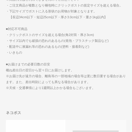
・ご注文商品が複数となり梱包時にクリックポストの規定サイズを超える場合。
・下記サイズでポストに入る形状のお荷物が対象となります。
【長辺34cm以下・短辺25cm以下・厚さ3.0cm以下・重さ1kg以内】
■対応不可商品
・クリックポストのサイズを超える場合(角2封筒・厚さ3cm)
・サイズ以内でも破損の恐れのあるもの(発泡・プラスチック製品など)
・配送中に液漏れ等の恐れのあるもの(塗料・接着剤など)
・いきもの
■お届けまでの必要日数の目安
概ね差出日の翌日から翌々日にお届けします。
※お届け先が遠方の場合、離島等の一部地域の場合等は更に数日要する場合があり
ます。また、差出時刻によっても異なる場合があります。
※天候・交通事情により1週間以上かかる場合もございます。
ネコポス