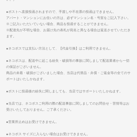
●ポストへ直接投函されますので、手渡しや不在票の投函はできません。
アパート・マンションにお住いの方は、必ずマンション名・号室をご記入下さい。
※ご記入いただいていない場合、商品を投函することができません。
※配達先が不明な場合、お届け先の表札が宛名と異なる場合は返送させていただき
ます。
●ネコポスでは支払い方法として、【代金引換】はご利用できません。
●ネコポスは、配送中に起こる紛失・破損等の事故に関しまして配送業者から一切
の保証がございません。
商品の未着・破損がございました場合、当店は代替品・弁償・ご返金等の全てのサ
ポートはいたしかねます。
●ポストに投函後の紛失に関しましても、当店ではサポートいたしかねます。
●当店では、ネコポスご利用の際の配送事故に関しましてのお問合せ・苦情等はお
受けいたしておりません。ご了承ください。
●営業所止めはお受けできません。
●ネコポス サイズに入らない場合はお受けできません。