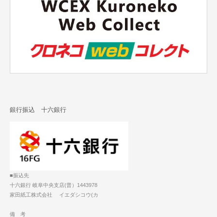
銀行振込 十六銀行
■振込先
十六銀行 岐阜中央支店(普）1443978
家田紙工株式会社 イエダシコウ(カ
備 考