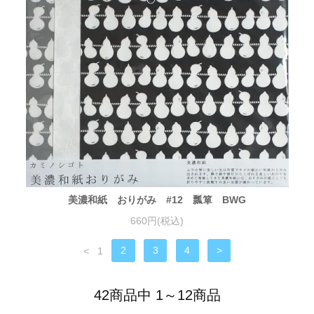
美濃和紙 おりがみ #12 瓢箪 BWG
660円(税込)
<
1
2
3
4
>
42商品中 1～12商品