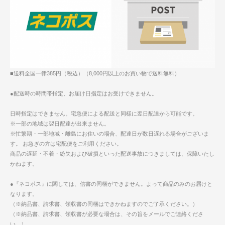
■送料全国一律385円（税込）（8,000円以上のお買い物で送料無料）
●配送時の時間帯指定、お届け日指定はお受けできません。
日時指定はできません。宅急便による配送と同様に翌日配達から可能です。
※一部の地域は翌日配達が出来ません。
※忙繁期・一部地域・離島にお住いの場合、配達日が数日遅れる場合がございま
す。 お急ぎの方は宅配便をご利用ください。
商品の遅延・不着・紛失および破損といった配送事故につきましては、保障いたし
かねます。
●『ネコポス』に関しては、信書の同梱ができません。よって商品のみのお届けと
なります。
（※納品書、請求書、領収書の同梱はできかねますのでご了承ください。）
（※納品書、請求書、領収書が必要な場合は、その旨をメールでご連絡くださ
い。）