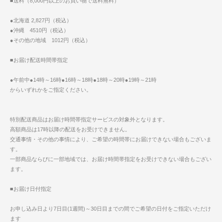
■送料（8,000円以上のお買い物で送料無料）
●北海道 2,827円（税込）
●沖縄 4510円（税込）
●その他の地域 1012円（税込）
■お届け配送時間帯指定
●午前中●14時～16時●16時～18時●18時～20時●19時～21時
からいずれかをご指定ください。
特別配送商品はお届け時間帯指定サービスの対象外となります。
高額商品は17時以降の配送をお受けできません。
交通事情・その他の事情により、ご希望の時間帯にお届けできない場合もございま
す。
一部商品ならびに一部地域では、お届け時間帯指定をお受けできない場合もござい
ます。
■お届け日付指定
お申し込み日より7日目(1週間)～30日目までの間でご希望の日付をご指定いただけ
ます