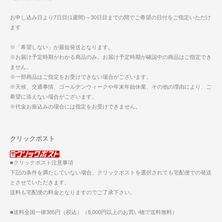
お申し込み日より7日目(1週間)～30日目までの間でご希望の日付をご指定いただけ
ます
※「希望しない」が最短発送となります。
※お届け予定時期がわかる商品のみ。お届け予定時期が確認中の商品はご指定でき
ません。
※一部商品はご指定をお受けできない場合がございます。
※天候、交通事情、ゴールデンウィークや年末年始休業、その他の理由により、ご
希望に添えない場合がございます。
※代金お振込みの場合には指定をお受けできません。
クリックポスト
■クリックポスト注意事項
下記の条件を満たしていない場合、クリックポストを選択されても宅配便での発送
とさせていただきます。
送料も宅配便の料金となりますのでご了承下さい。
■送料全国一律385円（税込）（8,000円以上のお買い物で送料無料）