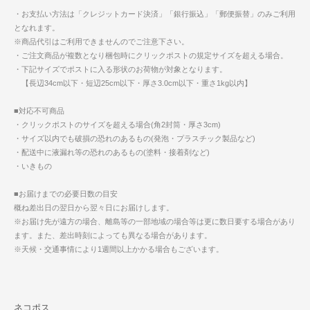
・お支払い方法は「クレジットカード決済」「銀行振込」「郵便振替」のみご利用
となれます。
※商品代引はご利用できませんのでご注意下さい。
・ご注文商品が複数となり梱包時にクリックポストの規定サイズを超える場合。
・下記サイズでポストに入る形状のお荷物が対象となります。
【長辺34cm以下・短辺25cm以下・厚さ3.0cm以下・重さ1kg以内】
■対応不可商品
・クリックポストのサイズを超える場合(角2封筒・厚さ3cm)
・サイズ以内でも破損の恐れのあるもの(発泡・プラスチック製品など)
・配送中に液漏れ等の恐れのあるもの(塗料・接着剤など)
・いきもの
■お届けまでの必要日数の目安
概ね差出日の翌日から翌々日にお届けします。
※お届け先が遠方の場合、離島等の一部地域の場合等は更に数日要する場合があり
ます。また、差出時刻によっても異なる場合があります。
※天候・交通事情により1週間以上かかる場合もございます。
ネコポス