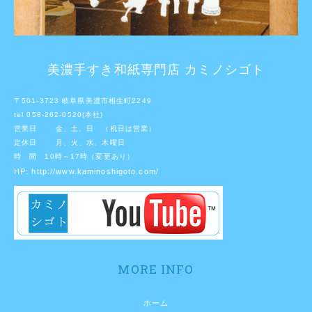
美濃手すき和紙専門店 カミノシゴト
〒501-3723 岐阜県美濃市相生町2249
tel 058-262-0520(本社)
営業日 金、土、日 （祝日は営業）
定休日 月、火、水、木曜日
時 間 10時～17時（変更あり）
HP:
http://www.kaminoshigoto.com/
MORE INFO
ホーム