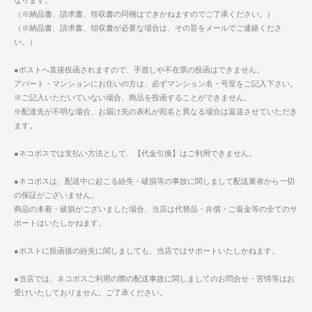
なります。
（※納品書、請求書、領収書の同梱はできかねますのでご了承ください。）
（※納品書、請求書、領収書が必要な場合は、その旨をメールでご連絡くださ
い。）
●ポストへ直接投函されますので、手渡しや不在票の投函はできません。
アパート・マンションにお住いの方は、必ずマンション名・号室をご記入下さい。
※ご記入いただいていない場合、商品を投函することができません。
※配達先が不明な場合、お届け先の表札が宛名と異なる場合は返送させていただき
ます。
●ネコポスでは支払い方法として、【代金引換】はご利用できません。
●ネコポスは、配送中に起こる紛失・破損等の事故に関しまして配送業者から一切
の保証がございません。
商品の未着・破損がございました場合、当店は代替品・弁償・ご返金等の全てのサ
ポートはいたしかねます。
●ポストに投函後の紛失に関しましても、当店ではサポートいたしかねます。
●当店では、ネコポスご利用の際の配送事故に関しましてのお問合せ・苦情等はお
受けいたしておりません。ご了承ください。