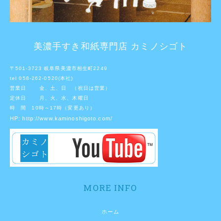
美濃手すき和紙専門店 カミノシゴト
〒501-3723 岐阜県美濃市相生町2249
tel 058-262-0520(本社)
営業日 金、土、日 （祝日は営業）
定休日 月、火、水、木曜日
時 間 10時～17時（変更あり）
HP:
http://www.kaminoshigoto.com/
MORE INFO
ホーム