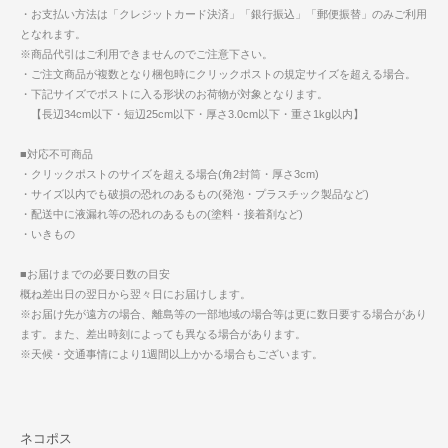
・お支払い方法は「クレジットカード決済」「銀行振込」「郵便振替」のみご利用
となれます。
※商品代引はご利用できませんのでご注意下さい。
・ご注文商品が複数となり梱包時にクリックポストの規定サイズを超える場合。
・下記サイズでポストに入る形状のお荷物が対象となります。
【長辺34cm以下・短辺25cm以下・厚さ3.0cm以下・重さ1kg以内】
■対応不可商品
・クリックポストのサイズを超える場合(角2封筒・厚さ3cm)
・サイズ以内でも破損の恐れのあるもの(発泡・プラスチック製品など)
・配送中に液漏れ等の恐れのあるもの(塗料・接着剤など)
・いきもの
■お届けまでの必要日数の目安
概ね差出日の翌日から翌々日にお届けします。
※お届け先が遠方の場合、離島等の一部地域の場合等は更に数日要する場合があり
ます。また、差出時刻によっても異なる場合があります。
※天候・交通事情により1週間以上かかる場合もございます。
ネコポス