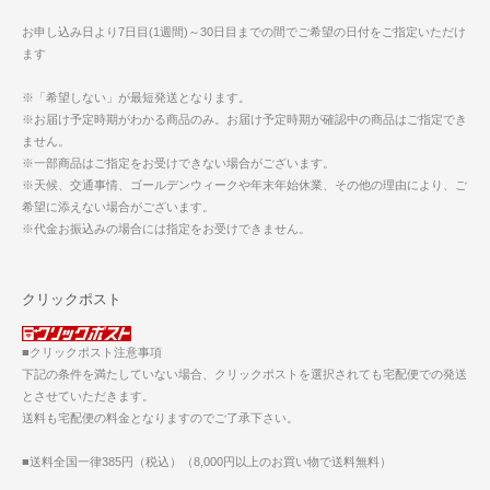
お申し込み日より7日目(1週間)～30日目までの間でご希望の日付をご指定いただけ
ます
※「希望しない」が最短発送となります。
※お届け予定時期がわかる商品のみ。お届け予定時期が確認中の商品はご指定でき
ません。
※一部商品はご指定をお受けできない場合がございます。
※天候、交通事情、ゴールデンウィークや年末年始休業、その他の理由により、ご
希望に添えない場合がございます。
※代金お振込みの場合には指定をお受けできません。
クリックポスト
■クリックポスト注意事項
下記の条件を満たしていない場合、クリックポストを選択されても宅配便での発送
とさせていただきます。
送料も宅配便の料金となりますのでご了承下さい。
■送料全国一律385円（税込）（8,000円以上のお買い物で送料無料）