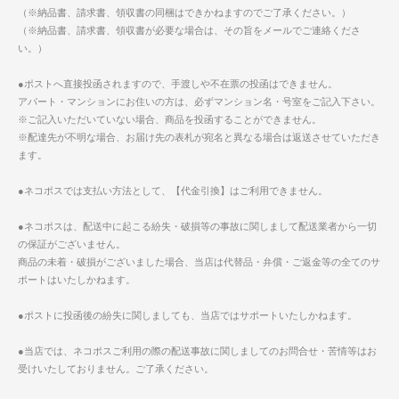
（※納品書、請求書、領収書の同梱はできかねますのでご了承ください。）
（※納品書、請求書、領収書が必要な場合は、その旨をメールでご連絡くださ
い。）
●ポストへ直接投函されますので、手渡しや不在票の投函はできません。
アパート・マンションにお住いの方は、必ずマンション名・号室をご記入下さい。
※ご記入いただいていない場合、商品を投函することができません。
※配達先が不明な場合、お届け先の表札が宛名と異なる場合は返送させていただき
ます。
●ネコポスでは支払い方法として、【代金引換】はご利用できません。
●ネコポスは、配送中に起こる紛失・破損等の事故に関しまして配送業者から一切
の保証がございません。
商品の未着・破損がございました場合、当店は代替品・弁償・ご返金等の全てのサ
ポートはいたしかねます。
●ポストに投函後の紛失に関しましても、当店ではサポートいたしかねます。
●当店では、ネコポスご利用の際の配送事故に関しましてのお問合せ・苦情等はお
受けいたしておりません。ご了承ください。