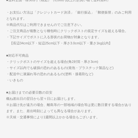
■送料全国一律385円（税込）（8,000円以上のお買い物で送料無料）
・お支払い方法は「クレジットカード決済」「銀行振込」「郵便振替」のみご利用
となれます。
※商品代引はご利用できませんのでご注意下さい。
・ご注文商品が複数となり梱包時にクリックポストの規定サイズを超える場合。
・下記サイズでポストに入る形状のお荷物が対象となります。
【長辺34cm以下・短辺25cm以下・厚さ3.0cm以下・重さ1kg以内】
■対応不可商品
・クリックポストのサイズを超える場合(角2封筒・厚さ3cm)
・サイズ以内でも破損の恐れのあるもの(発泡・プラスチック製品など)
・配送中に液漏れ等の恐れのあるもの(塗料・接着剤など)
・いきもの
■お届けまでの必要日数の目安
概ね差出日の翌日から翌々日にお届けします。
※お届け先が遠方の場合、離島等の一部地域の場合等は更に数日要する場合があり
ます。また、差出時刻によっても異なる場合があります。
※天候・交通事情により1週間以上かかる場合もございます。