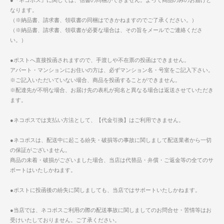
●『ネコポス』に関しては、信書の同梱ができません。よって商品のみのお届けと
なります。
（※納品書、請求書、領収書の同梱はできかねますのでご了承ください。）
（※納品書、請求書、領収書が必要な場合は、その旨をメールでご連絡くださ
い。）
●ポストへ直接投函されますので、手渡しや不在票の投函はできません。
アパート・マンションにお住いの方は、必ずマンション名・号室をご記入下さい。
※ご記入いただいていない場合、商品を投函することができません。
※配達先が不明な場合、お届け先の表札が宛名と異なる場合は返送させていただき
ます。
●ネコポスでは支払い方法として、【代金引換】はご利用できません。
●ネコポスは、配送中に起こる紛失・破損等の事故に関しまして配送業者から一切
の保証がございません。
商品の未着・破損がございました場合、当店は代替品・弁償・ご返金等の全てのサ
ポートはいたしかねます。
●ポストに投函後の紛失に関しましても、当店ではサポートいたしかねます。
●当店では、ネコポスご利用の際の配送事故に関しましてのお問合せ・苦情等はお
受けいたしておりません。ご了承ください。