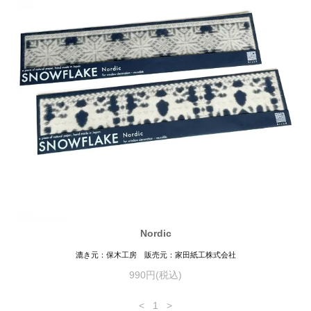
Nordic
漉き元：保木工房 販売元：家田紙工株式会社
990円(税込)
<
1
>