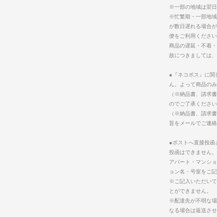
※一部の地域は翌日
※忙繁期・一部地域
が数日遅れる場合が
便をご利用ください
商品の遅延・不着・
故につきましては、
●『ネコポス』に関
ん。よって商品のみ
（※納品書、請求書
のでご了承ください
（※納品書、請求書
旨をメールでご連絡
●ポストへ直接投函
投函はできません。
アパート・マンショ
ョン名・号室をご記
※ご記入いただいて
とができません。
※配達先が不明な場
なる場合は返送させ