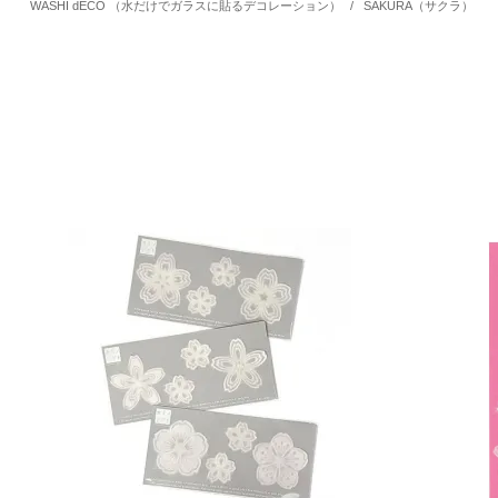
WASHI dECO （水だけでガラスに貼るデコレーション）
/
SAKURA（サクラ）