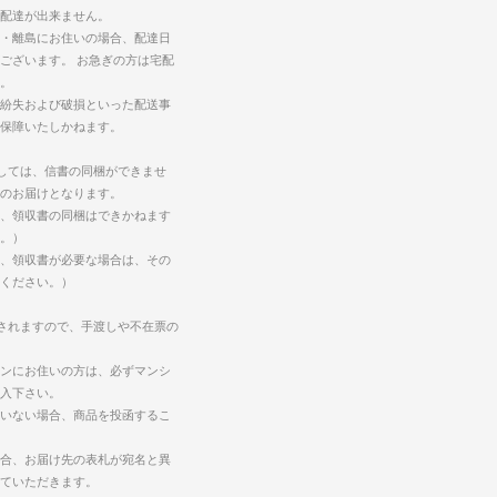
配達が出来ません。
・離島にお住いの場合、配達日
ございます。 お急ぎの方は宅配
。
紛失および破損といった配送事
保障いたしかねます。
しては、信書の同梱ができませ
のお届けとなります。
、領収書の同梱はできかねます
。）
、領収書が必要な場合は、その
ください。）
されますので、手渡しや不在票の
ンにお住いの方は、必ずマンシ
入下さい。
いない場合、商品を投函するこ
合、お届け先の表札が宛名と異
ていただきます。