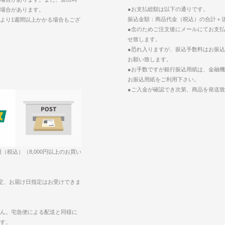
●お支払総額は以下の通りです。
場合があります。
振込金額：商品代金（税込）の合計＋
より1週間以上かかる場合もござ
●念のためご注文後にメールにてお支
せ致します。
●恐れ入りますが、振込手数料はお振
お願い致します。
●お手数ですが銀行振込用紙は、金融
お振込用紙をご利用下さい。
●ご入金が確認でき次第、商品を発送
円（税込）（8,000円以上のお買い
定、お届け日指定はお受けできま
ん。宅急便による配送と同様に
す。