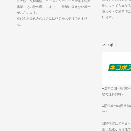
※天候、交通事情、ゴールデンウィークや年末年始
刻によっても異なる
休業、その他の理由により、ご希望に添えない場合
※天候・交通事情に
がございます。
います。
※代金お振込みの場合には指定をお受けできませ
ん。
ネコポス
■送料全国一律385
物で送料無料）
●配送時の時間帯指
せん。
日時指定はできませ
翌日配達から可能で