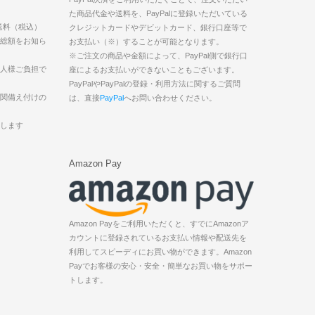
た商品代金や送料を、PayPalに登録いただいている
送料（税込）
クレジットカードやデビットカード、銀行口座等で
払総額をお知ら
お支払い（※）することが可能となります。
※ご注文の商品や金額によって、PayPal側で銀行口
込人様ご負担で
座によるお支払いができないこともございます。
PayPalやPayPalの登録・利用方法に関するご質問
機関備え付けの
は、直接
PayPal
へお問い合わせください。
致します
Amazon Pay
Amazon Payをご利用いただくと、すでにAmazonア
カウントに登録されているお支払い情報や配送先を
利用してスピーディにお買い物ができます。Amazon
Payでお客様の安心・安全・簡単なお買い物をサポー
トします。