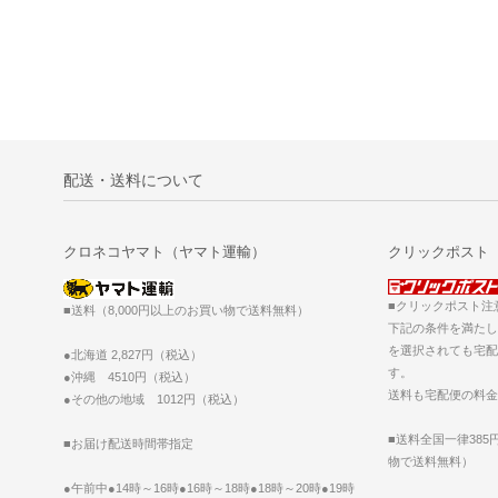
配送・送料について
クロネコヤマト（ヤマト運輸）
クリックポスト
■クリックポスト注
■送料（8,000円以上のお買い物で送料無料）
下記の条件を満たし
を選択されても宅配
●北海道 2,827円（税込）
す。
●沖縄 4510円（税込）
送料も宅配便の料金
●その他の地域 1012円（税込）
■送料全国一律385
■お届け配送時間帯指定
物で送料無料）
●午前中●14時～16時●16時～18時●18時～20時●19時