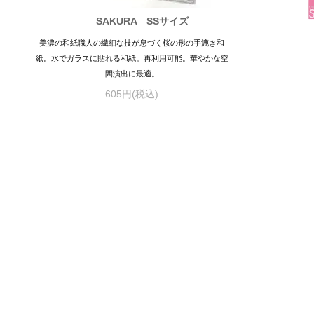
SAKURA SSサイズ
美濃の和紙職人の繊細な技が息づく桜の形の手漉き和
紙。水でガラスに貼れる和紙。再利用可能。華やかな空
間演出に最適。
605円(税込)