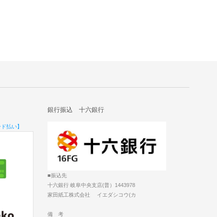
銀行振込 十六銀行
ード払い】
■振込先
十六銀行 岐阜中央支店(普）1443978
家田紙工株式会社 イエダシコウ(カ
備 考