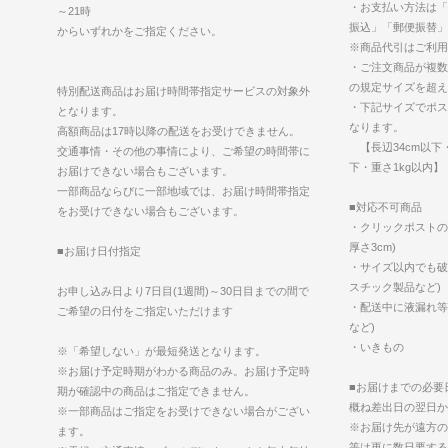
・お支払い方法は「
～21時
振込」「郵便振替」
からいずれかをご指定ください。
※商品代引はご利用
・ご注文商品が複数
の規定サイズを超え
特別配送商品はお届け時間帯指定サービスの対象外
・下記サイズでポス
となります。
なります。
高額商品は17時以降の配送をお受けできません。
【長辺34cm以下・
交通事情・その他の事情により、ご希望の時間帯に
下・重さ1kg以内】
お届けできない場合もございます。
一部商品ならびに一部地域では、お届け時間帯指定
■対応不可商品
をお受けできない場合もございます。
・クリックポストの
厚さ3cm)
■お届け日付指定
・サイズ以内でも破
スチック製品など)
お申し込み日より7日目(1週間)～30日目までの間で
・配送中に液漏れ等
ご希望の日付をご指定いただけます
など)
・いきもの
※「希望しない」が最短発送となります。
※お届け予定時期がわかる商品のみ。お届け予定時
■お届けまでの必要
期が確認中の商品はご指定できません。
概ね差出日の翌日か
※一部商品はご指定をお受けできない場合がござい
※お届け先が遠方の
ます。
等は更に数日要する