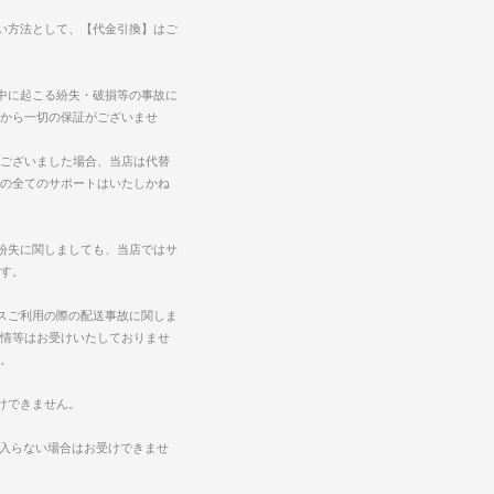
い方法として、【代金引換】はご
中に起こる紛失・破損等の事故に
から一切の保証がございませ
ございました場合、当店は代替
の全てのサポートはいたしかね
紛失に関しましても、当店ではサ
す。
スご利用の際の配送事故に関しま
情等はお受けいたしておりませ
。
けできません。
に入らない場合はお受けできませ