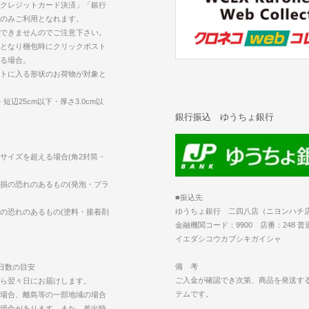
クレジットカード決済」「銀行
のみご利用となれます。
できませんのでご注意下さい。
となり梱包時にクリックポスト
る場合。
トに入る形状のお荷物が対象と
短辺25cm以下・厚さ3.0cm以
銀行振込 ゆうちょ銀行
サイズを超える場合(角2封筒・
損の恐れのあるもの(発泡・プラ
■振込先
ゆうちょ銀行 二四八店（ニヨンハチ
の恐れのあるもの(塗料・接着剤
金融機関コード：9900 店番：248 普通 
イエダシコウカブシキガイシャ
備 考
日数の目安
ご入金が確認でき次第、商品を発送す
ら翌々日にお届けします。
テムです。
場合、離島等の一部地域の場合
場合があります。また、差出時