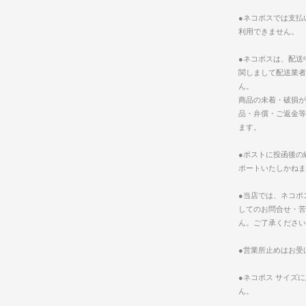
●ネコポスでは支払
利用できません。
●ネコポスは、配送
関しまして配送業者
ん。
商品の未着・破損が
品・弁償・ご返金等
ます。
●ポストに投函後の
ポートいたしかねま
●当店では、ネコポ
してのお問合せ・苦
ん。ご了承ください
●営業所止めはお受
●ネコポス サイズ
ん。