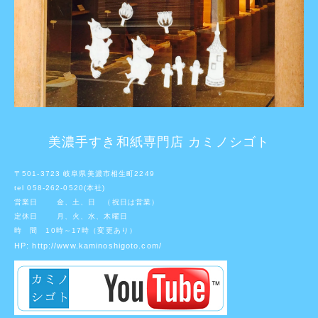
美濃手すき和紙専門店 カミノシゴト
〒501-3723 岐阜県美濃市相生町2249
tel 058-262-0520(本社)
営業日 金、土、日 （祝日は営業）
定休日 月、火、水、木曜日
時 間 10時～17時（変更あり）
HP:
http://www.kaminoshigoto.com/