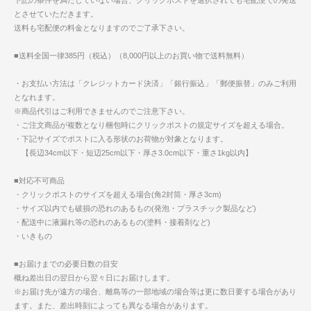
下記の条件を満たしていない場合、クリックポストを選択されても宅配便での発送
とさせていただきます。
送料も宅配便の料金となりますのでご了承下さい。
■送料全国一律385円（税込）（8,000円以上のお買い物で送料無料）
・お支払い方法は「クレジットカード決済」「銀行振込」「郵便振替」のみご利用
となれます。
※商品代引はご利用できませんのでご注意下さい。
・ご注文商品が複数となり梱包時にクリックポストの規定サイズを超える場合。
・下記サイズでポストに入る形状のお荷物が対象となります。
【長辺34cm以下・短辺25cm以下・厚さ3.0cm以下・重さ1kg以内】
■対応不可商品
・クリックポストのサイズを超える場合(角2封筒・厚さ3cm)
・サイズ以内でも破損の恐れのあるもの(発泡・プラスチック製品など)
・配送中に液漏れ等の恐れのあるもの(塗料・接着剤など)
・いきもの
■お届けまでの必要日数の目安
概ね差出日の翌日から翌々日にお届けします。
※お届け先が遠方の場合、離島等の一部地域の場合等は更に数日要する場合があり
ます。また、差出時刻によっても異なる場合があります。