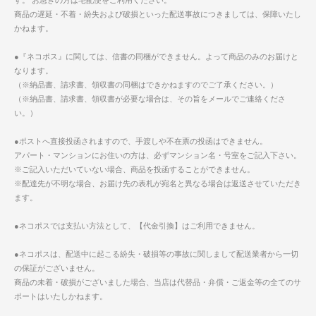
す。 お急ぎの方は宅配便をご利用ください。
商品の遅延・不着・紛失および破損といった配送事故につきましては、保障いたし
かねます。
●『ネコポス』に関しては、信書の同梱ができません。よって商品のみのお届けと
なります。
（※納品書、請求書、領収書の同梱はできかねますのでご了承ください。）
（※納品書、請求書、領収書が必要な場合は、その旨をメールでご連絡くださ
い。）
●ポストへ直接投函されますので、手渡しや不在票の投函はできません。
アパート・マンションにお住いの方は、必ずマンション名・号室をご記入下さい。
※ご記入いただいていない場合、商品を投函することができません。
※配達先が不明な場合、お届け先の表札が宛名と異なる場合は返送させていただき
ます。
●ネコポスでは支払い方法として、【代金引換】はご利用できません。
●ネコポスは、配送中に起こる紛失・破損等の事故に関しまして配送業者から一切
の保証がございません。
商品の未着・破損がございました場合、当店は代替品・弁償・ご返金等の全てのサ
ポートはいたしかねます。