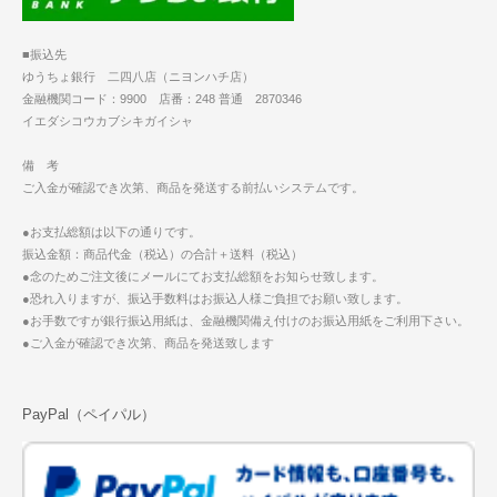
■振込先
ゆうちょ銀行 二四八店（ニヨンハチ店）
金融機関コード：9900 店番：248 普通 2870346
イエダシコウカブシキガイシャ
備 考
ご入金が確認でき次第、商品を発送する前払いシステムです。
●お支払総額は以下の通りです。
振込金額：商品代金（税込）の合計＋送料（税込）
●念のためご注文後にメールにてお支払総額をお知らせ致します。
●恐れ入りますが、振込手数料はお振込人様ご負担でお願い致します。
●お手数ですが銀行振込用紙は、金融機関備え付けのお振込用紙をご利用下さい。
●ご入金が確認でき次第、商品を発送致します
PayPal（ペイパル）