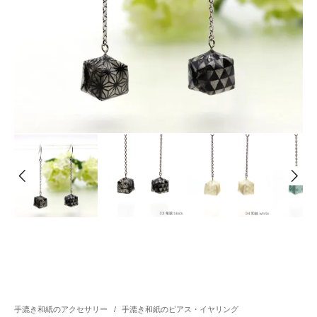
手漉き和紙のアクセサリー
/
手漉き和紙のピアス・イヤリング