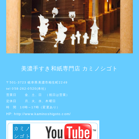
美濃手すき和紙専門店 カミノシゴト
〒501-3723 岐阜県美濃市相生町2249
tel 058-262-0520(本社)
営業日 金、土、日 （祝日は営業）
定休日 月、火、水、木曜日
時 間 10時～17時（変更あり）
HP:
http://www.kaminoshigoto.com/