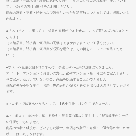
※忙繁期・一部地域・離島にお住いの場合、配達日が数日遅れる場合がございま
す。 お急ぎの方は宅配便をご利用ください。
商品の遅延・不着・紛失および破損といった配送事故につきましては、保障いたし
かねます。
●『ネコポス』に関しては、信書の同梱ができません。よって商品のみのお届けと
なります。
（※納品書、請求書、領収書の同梱はできかねますのでご了承ください。）
（※納品書、請求書、領収書が必要な場合は、その旨をメールでご連絡くださ
い。）
●ポストへ直接投函されますので、手渡しや不在票の投函はできません。
アパート・マンションにお住いの方は、必ずマンション名・号室をご記入下さい。
※ご記入いただいていない場合、商品を投函することができません。
※配達先が不明な場合、お届け先の表札が宛名と異なる場合は返送させていただき
ます。
●ネコポスでは支払い方法として、【代金引換】はご利用できません。
●ネコポスは、配送中に起こる紛失・破損等の事故に関しまして配送業者から一切
の保証がございません。
商品の未着・破損がございました場合、当店は代替品・弁償・ご返金等の全てのサ
ポートはいたしかねます。