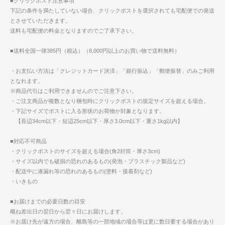
■クリックポスト注意事項
下記の条件を満たしていない場合、クリックポストを選択されても宅配便での発送
とさせていただきます。
送料も宅配便の料金となりますのでご了承下さい。
■送料全国一律385円（税込）（8,000円以上のお買い物で送料無料）
・お支払い方法は「クレジットカード決済」「銀行振込」「郵便振替」のみご利用
となれます。
※商品代引はご利用できませんのでご注意下さい。
・ご注文商品が複数となり梱包時にクリックポストの規定サイズを超える場合。
・下記サイズでポストに入る形状のお荷物が対象となります。
【長辺34cm以下・短辺25cm以下・厚さ3.0cm以下・重さ1kg以内】
■対応不可商品
・クリックポストのサイズを超える場合(角2封筒・厚さ3cm)
・サイズ以内でも破損の恐れのあるもの(発泡・プラスチック製品など)
・配送中に液漏れ等の恐れのあるもの(塗料・接着剤など)
・いきもの
■お届けまでの必要日数の目安
概ね差出日の翌日から翌々日にお届けします。
※お届け先が遠方の場合、離島等の一部地域の場合等は更に数日要する場合があり