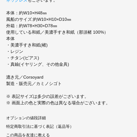
本体：約W10×H48㎜
風船のサイズ:約W10×H10×D10㎜
外箱：約W78×H30×D78㎜
使用している和紙／美濃手すき和紙（那須楮 100%）
本体
・美濃手すき和紙(楮)
・レジン
・チタン(ピアス)
・真鍮(イヤリング、その他金具)
漉き元／Corsoyard
製造・販売元／カミノシゴト
※ 表記サイズは多少の誤差がございます。
※ 画面上の色と実際の色は異なる場合がございます。
オプションの値段詳細
特定商取引法に基づく表記（返品等）
この商品を友達に教える