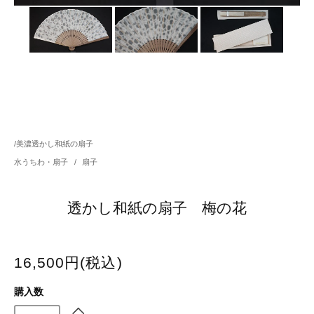
/
美濃透かし和紙の扇子
水うちわ・扇子
/
扇子
透かし和紙の扇子 梅の花
16,500円(税込)
購入数