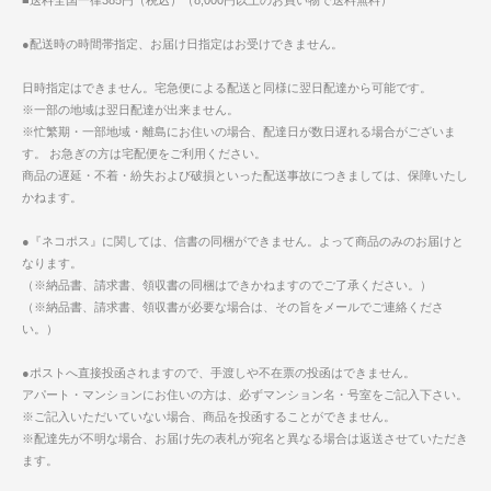
■送料全国一律385円（税込）（8,000円以上のお買い物で送料無料）
●配送時の時間帯指定、お届け日指定はお受けできません。
日時指定はできません。宅急便による配送と同様に翌日配達から可能です。
※一部の地域は翌日配達が出来ません。
※忙繁期・一部地域・離島にお住いの場合、配達日が数日遅れる場合がございま
す。 お急ぎの方は宅配便をご利用ください。
商品の遅延・不着・紛失および破損といった配送事故につきましては、保障いたし
かねます。
●『ネコポス』に関しては、信書の同梱ができません。よって商品のみのお届けと
なります。
（※納品書、請求書、領収書の同梱はできかねますのでご了承ください。）
（※納品書、請求書、領収書が必要な場合は、その旨をメールでご連絡くださ
い。）
●ポストへ直接投函されますので、手渡しや不在票の投函はできません。
アパート・マンションにお住いの方は、必ずマンション名・号室をご記入下さい。
※ご記入いただいていない場合、商品を投函することができません。
※配達先が不明な場合、お届け先の表札が宛名と異なる場合は返送させていただき
ます。