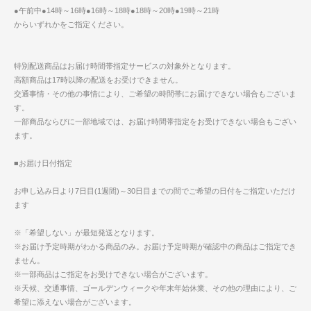
●午前中●14時～16時●16時～18時●18時～20時●19時～21時
からいずれかをご指定ください。
特別配送商品はお届け時間帯指定サービスの対象外となります。
高額商品は17時以降の配送をお受けできません。
交通事情・その他の事情により、ご希望の時間帯にお届けできない場合もございま
す。
一部商品ならびに一部地域では、お届け時間帯指定をお受けできない場合もござい
ます。
■お届け日付指定
お申し込み日より7日目(1週間)～30日目までの間でご希望の日付をご指定いただけ
ます
※「希望しない」が最短発送となります。
※お届け予定時期がわかる商品のみ。お届け予定時期が確認中の商品はご指定でき
ません。
※一部商品はご指定をお受けできない場合がございます。
※天候、交通事情、ゴールデンウィークや年末年始休業、その他の理由により、ご
希望に添えない場合がございます。