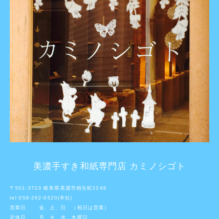
美濃手すき和紙専門店 カミノシゴト
〒501-3723 岐阜県美濃市相生町2249
tel 058-262-0520(本社)
営業日 金、土、日 （祝日は営業）
定休日 月、火、水、木曜日