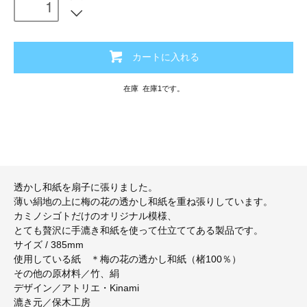
カートに入れる
在庫 在庫1です。
透かし和紙を扇子に張りました。
薄い絹地の上に梅の花の透かし和紙を重ね張りしています。
カミノシゴトだけのオリジナル模様、
とても贅沢に手漉き和紙を使って仕立ててある製品です。
サイズ / 385mm
使用している紙 ＊梅の花の透かし和紙（楮100％）
その他の原材料／竹、絹
デザイン／アトリエ・Kinami
漉き元／保木工房