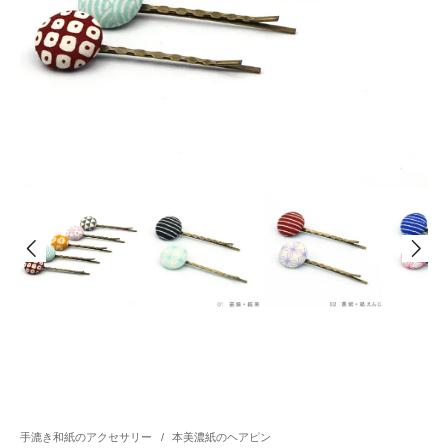
手漉き和紙のアクセサリー
/
本美濃紙のヘアピン