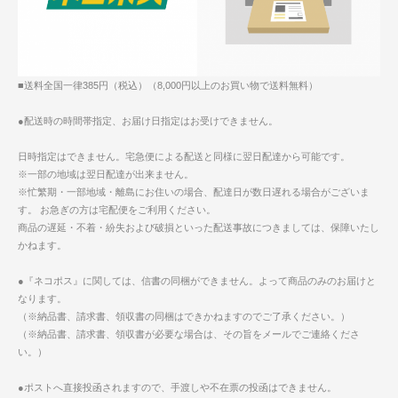
■送料全国一律385円（税込）（8,000円以上のお買い物で送料無料）
●配送時の時間帯指定、お届け日指定はお受けできません。
日時指定はできません。宅急便による配送と同様に翌日配達から可能です。
※一部の地域は翌日配達が出来ません。
※忙繁期・一部地域・離島にお住いの場合、配達日が数日遅れる場合がございま
す。 お急ぎの方は宅配便をご利用ください。
商品の遅延・不着・紛失および破損といった配送事故につきましては、保障いたし
かねます。
●『ネコポス』に関しては、信書の同梱ができません。よって商品のみのお届けと
なります。
（※納品書、請求書、領収書の同梱はできかねますのでご了承ください。）
（※納品書、請求書、領収書が必要な場合は、その旨をメールでご連絡くださ
い。）
●ポストへ直接投函されますので、手渡しや不在票の投函はできません。