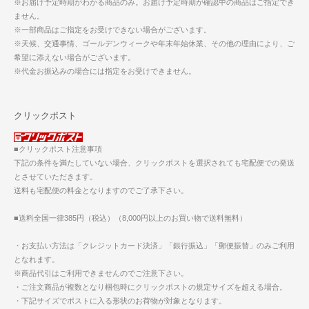
※お届け予定時期がわかる商品のみ。お届け予定時期が確認中の商品はご指定でき
ません。
※一部商品はご指定をお受けできない場合がございます。
※天候、交通事情、ゴールデンウィークや年末年始休業、その他の理由により、ご
希望に添えない場合がございます。
※代金お振込みの場合には指定をお受けできません。
クリックポスト
■クリックポスト注意事項
下記の条件を満たしていない場合、クリックポストを選択されても宅配便での発送
とさせていただきます。
送料も宅配便の料金となりますのでご了承下さい。
■送料全国一律385円（税込）（8,000円以上のお買い物で送料無料）
・お支払い方法は「クレジットカード決済」「銀行振込」「郵便振替」のみご利用
となれます。
※商品代引はご利用できませんのでご注意下さい。
・ご注文商品が複数となり梱包時にクリックポストの規定サイズを超える場合。
・下記サイズでポストに入る形状のお荷物が対象となります。