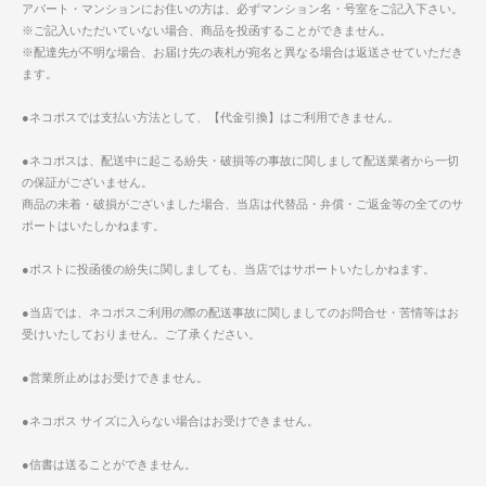
アパート・マンションにお住いの方は、必ずマンション名・号室をご記入下さい。
※ご記入いただいていない場合、商品を投函することができません。
※配達先が不明な場合、お届け先の表札が宛名と異なる場合は返送させていただき
ます。
●ネコポスでは支払い方法として、【代金引換】はご利用できません。
●ネコポスは、配送中に起こる紛失・破損等の事故に関しまして配送業者から一切
の保証がございません。
商品の未着・破損がございました場合、当店は代替品・弁償・ご返金等の全てのサ
ポートはいたしかねます。
●ポストに投函後の紛失に関しましても、当店ではサポートいたしかねます。
●当店では、ネコポスご利用の際の配送事故に関しましてのお問合せ・苦情等はお
受けいたしておりません。ご了承ください。
●営業所止めはお受けできません。
●ネコポス サイズに入らない場合はお受けできません。
●信書は送ることができません。