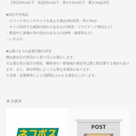
【長辺34cm以下・短辺25cm以下・厚さ3.0cm以下・重さ1kg以内】
■対応不可商品
・クリックポストのサイズを超える場合(角2封筒・厚さ3cm)
・サイズ以内でも破損の恐れのあるもの(発泡・プラスチック製品など)
・配送中に液漏れ等の恐れのあるもの(塗料・接着剤など)
・いきもの
■お届けまでの必要日数の目安
概ね差出日の翌日から翌々日にお届けします。
※お届け先が遠方の場合、離島等の一部地域の場合等は更に数日要する場合があり
ます。また、差出時刻によっても異なる場合があります。
※天候・交通事情により1週間以上かかる場合もございます。
ネコポス