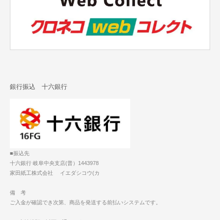
銀行振込 十六銀行
■振込先
十六銀行 岐阜中央支店(普）1443978
家田紙工株式会社 イエダシコウ(カ
備 考
ご入金が確認でき次第、商品を発送する前払いシステムです。