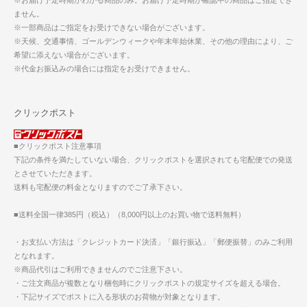
※お届け予定時期がわかる商品のみ。お届け予定時期が確認中の商品はご指定でき
ません。
※一部商品はご指定をお受けできない場合がございます。
※天候、交通事情、ゴールデンウィークや年末年始休業、その他の理由により、ご
希望に添えない場合がございます。
※代金お振込みの場合には指定をお受けできません。
クリックポスト
■クリックポスト注意事項
下記の条件を満たしていない場合、クリックポストを選択されても宅配便での発送
とさせていただきます。
送料も宅配便の料金となりますのでご了承下さい。
■送料全国一律385円（税込）（8,000円以上のお買い物で送料無料）
・お支払い方法は「クレジットカード決済」「銀行振込」「郵便振替」のみご利用
となれます。
※商品代引はご利用できませんのでご注意下さい。
・ご注文商品が複数となり梱包時にクリックポストの規定サイズを超える場合。
・下記サイズでポストに入る形状のお荷物が対象となります。