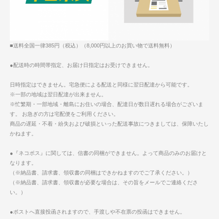
■送料全国一律385円（税込）（8,000円以上のお買い物で送料無料）
●配送時の時間帯指定、お届け日指定はお受けできません。
日時指定はできません。宅急便による配送と同様に翌日配達から可能です。
※一部の地域は翌日配達が出来ません。
※忙繁期・一部地域・離島にお住いの場合、配達日が数日遅れる場合がございま
す。 お急ぎの方は宅配便をご利用ください。
商品の遅延・不着・紛失および破損といった配送事故につきましては、保障いたし
かねます。
●『ネコポス』に関しては、信書の同梱ができません。よって商品のみのお届けと
なります。
（※納品書、請求書、領収書の同梱はできかねますのでご了承ください。）
（※納品書、請求書、領収書が必要な場合は、その旨をメールでご連絡くださ
い。）
●ポストへ直接投函されますので、手渡しや不在票の投函はできません。