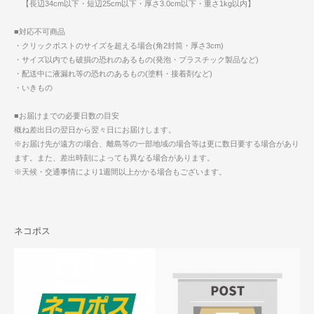
【長辺34cm以下・短辺25cm以下・厚さ3.0cm以下・重さ1kg以内】
■対応不可商品
・クリックポストのサイズを超える場合(角2封筒・厚さ3cm)
・サイズ以内でも破損の恐れのあるもの(発泡・プラスチック製品など)
・配送中に液漏れ等の恐れのあるもの(塗料・接着剤など)
・いきもの
■お届けまでの必要日数の目安
概ね差出日の翌日から翌々日にお届けします。
※お届け先が遠方の場合、離島等の一部地域の場合等は更に数日要する場合があり
ます。また、差出時刻によっても異なる場合があります。
※天候・交通事情により1週間以上かかる場合もございます。
ネコポス