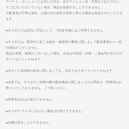
アパート・マンションにお住いの方は、必ずマンション名・号室をご記入下さい。
※ご記入いただいていない場合、商品を投函することができません。
※配達先が不明な場合、お届け先の表札が宛名と異なる場合は返送させていただき
ます。
●ネコポスでは支払い方法として、【代金引換】はご利用できません。
●ネコポスは、配送中に起こる紛失・破損等の事故に関しまして配送業者から一切
の保証がございません。
商品の未着・破損がございました場合、当店は代替品・弁償・ご返金等の全てのサ
ポートはいたしかねます。
●ポストに投函後の紛失に関しましても、当店ではサポートいたしかねます。
●当店では、ネコポスご利用の際の配送事故に関しましてのお問合せ・苦情等はお
受けいたしておりません。ご了承ください。
●営業所止めはお受けできません。
●ネコポス サイズに入らない場合はお受けできません。
●信書は送ることができません。