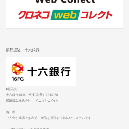
銀行振込 十六銀行
■振込先
十六銀行 岐阜中央支店(普）1443978
家田紙工株式会社 イエダシコウ(カ
備 考
ご入金が確認でき次第、商品を発送する前払いシステムです。