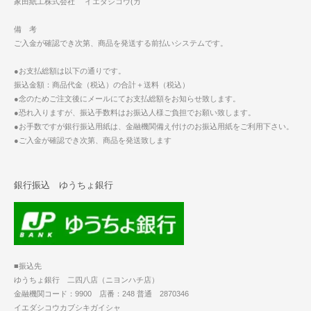
家田紙工株式会社 イエダシコウ(カ
備 考
ご入金が確認でき次第、商品を発送する前払いシステムです。
●お支払総額は以下の通りです。
振込金額：商品代金（税込）の合計＋送料（税込）
●念のためご注文後にメールにてお支払総額をお知らせ致します。
●恐れ入りますが、振込手数料はお振込人様ご負担でお願い致します。
●お手数ですが銀行振込用紙は、金融機関備え付けのお振込用紙をご利用下さい。
●ご入金が確認でき次第、商品を発送致します
銀行振込 ゆうちょ銀行
■振込先
ゆうちょ銀行 二四八店（ニヨンハチ店）
金融機関コード：9900 店番：248 普通 2870346
イエダシコウカブシキガイシャ