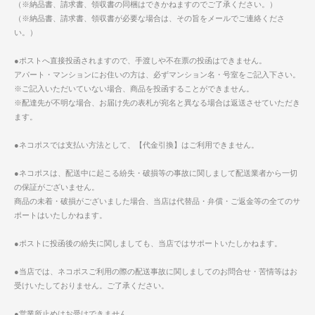
（※納品書、請求書、領収書の同梱はできかねますのでご了承ください。）
（※納品書、請求書、領収書が必要な場合は、その旨をメールでご連絡くださ
い。）
●ポストへ直接投函されますので、手渡しや不在票の投函はできません。
アパート・マンションにお住いの方は、必ずマンション名・号室をご記入下さい。
※ご記入いただいていない場合、商品を投函することができません。
※配達先が不明な場合、お届け先の表札が宛名と異なる場合は返送させていただき
ます。
●ネコポスでは支払い方法として、【代金引換】はご利用できません。
●ネコポスは、配送中に起こる紛失・破損等の事故に関しまして配送業者から一切
の保証がございません。
商品の未着・破損がございました場合、当店は代替品・弁償・ご返金等の全てのサ
ポートはいたしかねます。
●ポストに投函後の紛失に関しましても、当店ではサポートいたしかねます。
●当店では、ネコポスご利用の際の配送事故に関しましてのお問合せ・苦情等はお
受けいたしておりません。ご了承ください。
●営業所止めはお受けできません。