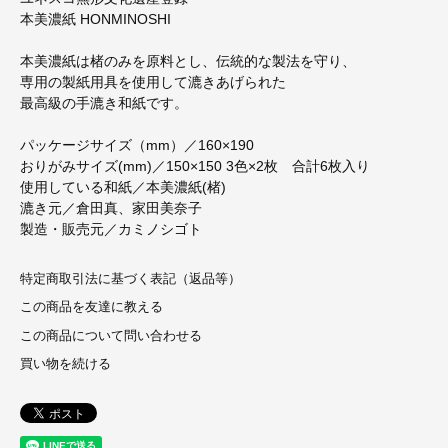
本美濃紙 HONMINOSHI
本美濃紙は楮のみを原料とし、伝統的な製法を守り、
専用の製紙用具を使用して漉きあげられた
最高級の手漉き和紙です。
パッケージサイズ（mm）／160×190
おりがみサイズ(mm)／150×150 3色×2枚 合計6枚入り
使用している和紙／本美濃紙(楮)
漉き元／倉田真、家田美奈子
製造・販売元／カミノシゴト
特定商取引法に基づく表記（返品等）
この商品を友達に教える
この商品について問い合わせる
買い物を続ける