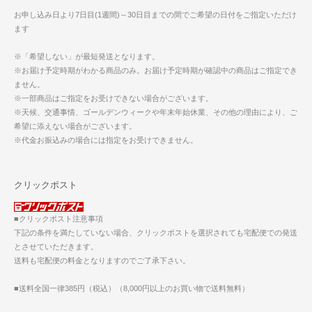
お申し込み日より7日目(1週間)～30日目までの間でご希望の日付をご指定いただけ
ます
※「希望しない」が最短発送となります。
※お届け予定時期がわかる商品のみ。お届け予定時期が確認中の商品はご指定でき
ません。
※一部商品はご指定をお受けできない場合がございます。
※天候、交通事情、ゴールデンウィークや年末年始休業、その他の理由により、ご
希望に添えない場合がございます。
※代金お振込みの場合には指定をお受けできません。
クリックポスト
■クリックポスト注意事項
下記の条件を満たしていない場合、クリックポストを選択されても宅配便での発送
とさせていただきます。
送料も宅配便の料金となりますのでご了承下さい。
■送料全国一律385円（税込）（8,000円以上のお買い物で送料無料）