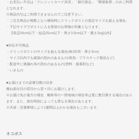
・お支払い方法は「クレジットカード決済」「銀行振込」「郵便振替」のみご利用
となれます。
※商品代引はご利用できませんのでご注意下さい。
・ご注文商品が複数となり梱包時にクリックポストの規定サイズを超える場合。
・下記サイズでポストに入る形状のお荷物が対象となります。
【長辺34cm以下・短辺25cm以下・厚さ3.0cm以下・重さ1kg以内】
■対応不可商品
・クリックポストのサイズを超える場合(角2封筒・厚さ3cm)
・サイズ以内でも破損の恐れのあるもの(発泡・プラスチック製品など)
・配送中に液漏れ等の恐れのあるもの(塗料・接着剤など)
・いきもの
■お届けまでの必要日数の目安
概ね差出日の翌日から翌々日にお届けします。
※お届け先が遠方の場合、離島等の一部地域の場合等は更に数日要する場合があり
ます。また、差出時刻によっても異なる場合があります。
※天候・交通事情により1週間以上かかる場合もございます。
ネコポス