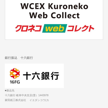
銀行振込 十六銀行
■振込先
十六銀行 岐阜中央支店(普）1443978
家田紙工株式会社 イエダシコウ(カ