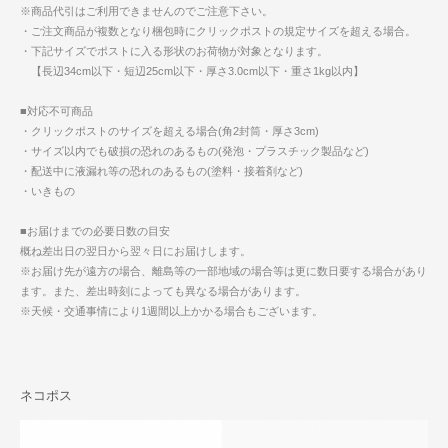
※商品代引はご利用できませんのでご注意下さい。
・ご注文商品が複数となり梱包時にクリックポストの規定サイズを超える場合。
・下記サイズでポストに入る形状のお荷物が対象となります。
【長辺34cm以下・短辺25cm以下・厚さ3.0cm以下・重さ1kg以内】
■対応不可商品
・クリックポストのサイズを超える場合(角2封筒・厚さ3cm)
・サイズ以内でも破損の恐れのあるもの(発泡・プラスチック製品など)
・配送中に液漏れ等の恐れのあるもの(塗料・接着剤など)
・いきもの
■お届けまでの必要日数の目安
概ね差出日の翌日から翌々日にお届けします。
※お届け先が遠方の場合、離島等の一部地域の場合等は更に数日要する場合があり
ます。また、差出時刻によっても異なる場合があります。
※天候・交通事情により1週間以上かかる場合もございます。
ネコポス