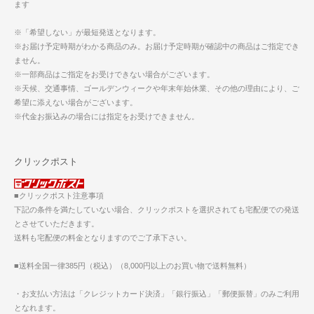
ます
※「希望しない」が最短発送となります。
※お届け予定時期がわかる商品のみ。お届け予定時期が確認中の商品はご指定でき
ません。
※一部商品はご指定をお受けできない場合がございます。
※天候、交通事情、ゴールデンウィークや年末年始休業、その他の理由により、ご
希望に添えない場合がございます。
※代金お振込みの場合には指定をお受けできません。
クリックポスト
■クリックポスト注意事項
下記の条件を満たしていない場合、クリックポストを選択されても宅配便での発送
とさせていただきます。
送料も宅配便の料金となりますのでご了承下さい。
■送料全国一律385円（税込）（8,000円以上のお買い物で送料無料）
・お支払い方法は「クレジットカード決済」「銀行振込」「郵便振替」のみご利用
となれます。