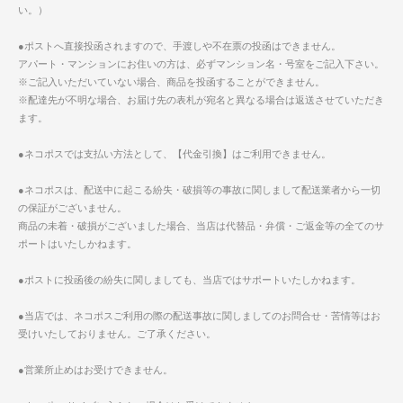
い。）
●ポストへ直接投函されますので、手渡しや不在票の投函はできません。
アパート・マンションにお住いの方は、必ずマンション名・号室をご記入下さい。
※ご記入いただいていない場合、商品を投函することができません。
※配達先が不明な場合、お届け先の表札が宛名と異なる場合は返送させていただき
ます。
●ネコポスでは支払い方法として、【代金引換】はご利用できません。
●ネコポスは、配送中に起こる紛失・破損等の事故に関しまして配送業者から一切
の保証がございません。
商品の未着・破損がございました場合、当店は代替品・弁償・ご返金等の全てのサ
ポートはいたしかねます。
●ポストに投函後の紛失に関しましても、当店ではサポートいたしかねます。
●当店では、ネコポスご利用の際の配送事故に関しましてのお問合せ・苦情等はお
受けいたしておりません。ご了承ください。
●営業所止めはお受けできません。