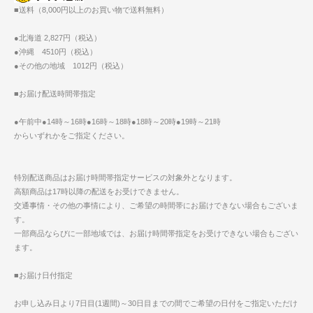
■送料（8,000円以上のお買い物で送料無料）
●北海道 2,827円（税込）
●沖縄 4510円（税込）
●その他の地域 1012円（税込）
■お届け配送時間帯指定
●午前中●14時～16時●16時～18時●18時～20時●19時～21時
からいずれかをご指定ください。
特別配送商品はお届け時間帯指定サービスの対象外となります。
高額商品は17時以降の配送をお受けできません。
交通事情・その他の事情により、ご希望の時間帯にお届けできない場合もございま
す。
一部商品ならびに一部地域では、お届け時間帯指定をお受けできない場合もござい
ます。
■お届け日付指定
お申し込み日より7日目(1週間)～30日目までの間でご希望の日付をご指定いただけ