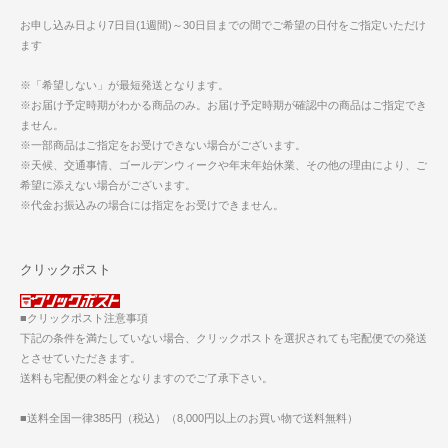
お申し込み日より7日目(1週間)～30日目までの間でご希望の日付をご指定いただけ
ます
※「希望しない」が最短発送となります。
※お届け予定時期がわかる商品のみ。お届け予定時期が確認中の商品はご指定でき
ません。
※一部商品はご指定をお受けできない場合がございます。
※天候、交通事情、ゴールデンウィークや年末年始休業、その他の理由により、ご
希望に添えない場合がございます。
※代金お振込みの場合には指定をお受けできません。
クリックポスト
■クリックポスト注意事項
下記の条件を満たしていない場合、クリックポストを選択されても宅配便での発送
とさせていただきます。
送料も宅配便の料金となりますのでご了承下さい。
■送料全国一律385円（税込）（8,000円以上のお買い物で送料無料）