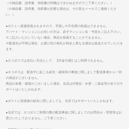
（※納品書、請求書、領収書の同梱はできかねますのでご了承ください。）
（※納品書、請求書、領収書が必要な場合は、その旨をメールでご連絡くださ
い。）
●ポストへ直接投函されますので、手渡しや不在票の投函はできません。
アパート・マンションにお住いの方は、必ずマンション名・号室をご記入下さい。
※ご記入いただいていない場合、商品を投函することができません。
※配達先が不明な場合、お届け先の表札が宛名と異なる場合は返送させていただき
ます。
●ネコポスでは支払い方法として、【代金引換】はご利用できません。
●ネコポスは、配送中に起こる紛失・破損等の事故に関しまして配送業者から一切
の保証がございません。
商品の未着・破損がございました場合、当店は代替品・弁償・ご返金等の全てのサ
ポートはいたしかねます。
●ポストに投函後の紛失に関しましても、当店ではサポートいたしかねます。
●当店では、ネコポスご利用の際の配送事故に関しましてのお問合せ・苦情等はお
受けいたしておりません。ご了承ください。