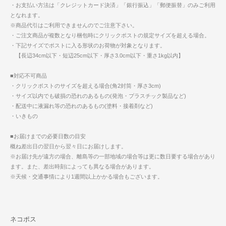
・お支払い方法は「クレジットカード決済」「銀行振込」「郵便振替」のみご利用
となれます。
※商品代引はご利用できませんのでご注意下さい。
・ご注文商品が複数となり梱包時にクリックポストの規定サイズを超える場合。
・下記サイズでポストに入る形状のお荷物が対象となります。
【長辺34cm以下・短辺25cm以下・厚さ3.0cm以下・重さ1kg以内】
■対応不可商品
・クリックポストのサイズを超える場合(角2封筒・厚さ3cm)
・サイズ以内でも破損の恐れのあるもの(発泡・プラスチック製品など)
・配送中に液漏れ等の恐れのあるもの(塗料・接着剤など)
・いきもの
■お届けまでの必要日数の目安
概ね差出日の翌日から翌々日にお届けします。
※お届け先が遠方の場合、離島等の一部地域の場合等は更に数日要する場合があり
ます。また、差出時刻によっても異なる場合があります。
※天候・交通事情により1週間以上かかる場合もございます。
ネコポス