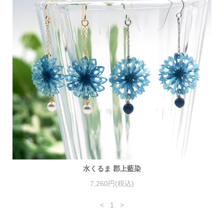
水くるま 郡上藍染
7,260円(税込)
<
1
>