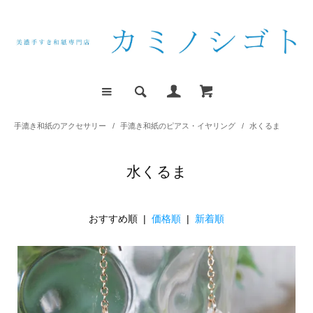
手漉き和紙のアクセサリー
/
手漉き和紙のピアス・イヤリング
/
水くるま
水くるま
おすすめ順 |
価格順
|
新着順