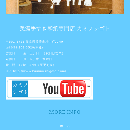
美濃手すき和紙専門店 カミノシゴト
〒501-3723 岐阜県美濃市相生町2249
tel 058-262-0520(本社)
営業日 金、土、日 （祝日は営業）
定休日 月、火、水、木曜日
時 間 10時～17時（変更あり）
HP:
http://www.kaminoshigoto.com/
MORE INFO
ホーム