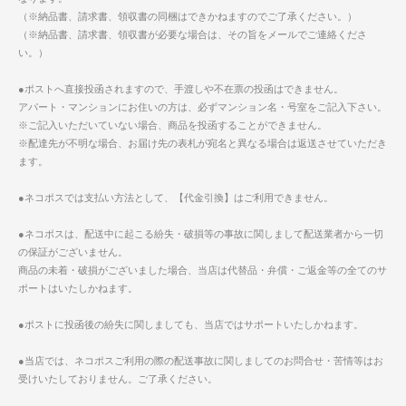
（※納品書、請求書、領収書の同梱はできかねますのでご了承ください。）
（※納品書、請求書、領収書が必要な場合は、その旨をメールでご連絡くださ
い。）
●ポストへ直接投函されますので、手渡しや不在票の投函はできません。
アパート・マンションにお住いの方は、必ずマンション名・号室をご記入下さい。
※ご記入いただいていない場合、商品を投函することができません。
※配達先が不明な場合、お届け先の表札が宛名と異なる場合は返送させていただき
ます。
●ネコポスでは支払い方法として、【代金引換】はご利用できません。
●ネコポスは、配送中に起こる紛失・破損等の事故に関しまして配送業者から一切
の保証がございません。
商品の未着・破損がございました場合、当店は代替品・弁償・ご返金等の全てのサ
ポートはいたしかねます。
●ポストに投函後の紛失に関しましても、当店ではサポートいたしかねます。
●当店では、ネコポスご利用の際の配送事故に関しましてのお問合せ・苦情等はお
受けいたしておりません。ご了承ください。