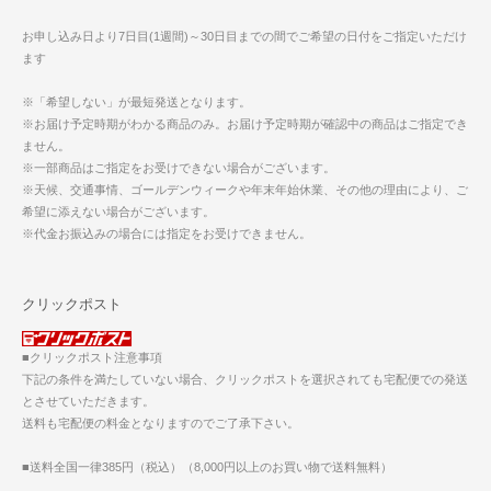
お申し込み日より7日目(1週間)～30日目までの間でご希望の日付をご指定いただけ
ます
※「希望しない」が最短発送となります。
※お届け予定時期がわかる商品のみ。お届け予定時期が確認中の商品はご指定でき
ません。
※一部商品はご指定をお受けできない場合がございます。
※天候、交通事情、ゴールデンウィークや年末年始休業、その他の理由により、ご
希望に添えない場合がございます。
※代金お振込みの場合には指定をお受けできません。
クリックポスト
■クリックポスト注意事項
下記の条件を満たしていない場合、クリックポストを選択されても宅配便での発送
とさせていただきます。
送料も宅配便の料金となりますのでご了承下さい。
■送料全国一律385円（税込）（8,000円以上のお買い物で送料無料）