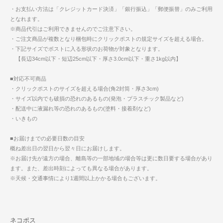
・お支払い方法は「クレジットカード決済」「銀行振込」「郵便振替」のみご利用
となれます。
※商品代引はご利用できませんのでご注意下さい。
・ご注文商品が複数となり梱包時にクリックポストの規定サイズを超える場合。
・下記サイズでポストに入る形状のお荷物が対象となります。
【長辺34cm以下・短辺25cm以下・厚さ3.0cm以下・重さ1kg以内】
■対応不可商品
・クリックポストのサイズを超える場合(角2封筒・厚さ3cm)
・サイズ以内でも破損の恐れのあるもの(発泡・プラスチック製品など)
・配送中に液漏れ等の恐れのあるもの(塗料・接着剤など)
・いきもの
■お届けまでの必要日数の目安
概ね差出日の翌日から翌々日にお届けします。
※お届け先が遠方の場合、離島等の一部地域の場合等は更に数日要する場合があり
ます。また、差出時刻によっても異なる場合があります。
※天候・交通事情により1週間以上かかる場合もございます。
ネコポス