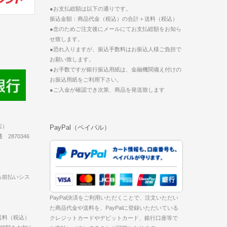
●お支払総額は以下の通りです。
振込金額：商品代金（税込）の合計＋送料（税込）
●念のためご注文後にメールにてお支払総額をお知ら
せ致します。
●恐れ入りますが、振込手数料はお振込人様ご負担で
お願い致します。
●お手数ですが銀行振込用紙は、金融機関備え付けの
お振込用紙をご利用下さい。
●ご入金が確認でき次第、商品を発送致します
店）
PayPal（ペイパル）
2870346
る前払いシス
PayPal決済をご利用いただくことで、注文いただい
た商品代金や送料を、PayPalに登録いただいている
送料（税込）
クレジットカードやデビットカード、銀行口座等で