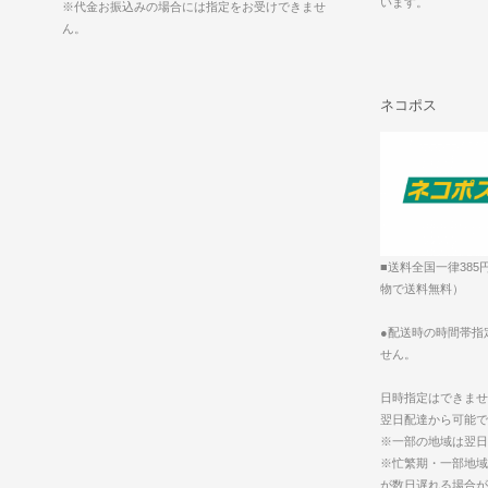
います。
※代金お振込みの場合には指定をお受けできませ
ん。
ネコポス
■送料全国一律385
物で送料無料）
●配送時の時間帯指
せん。
日時指定はできませ
翌日配達から可能で
※一部の地域は翌日
※忙繁期・一部地域
が数日遅れる場合が