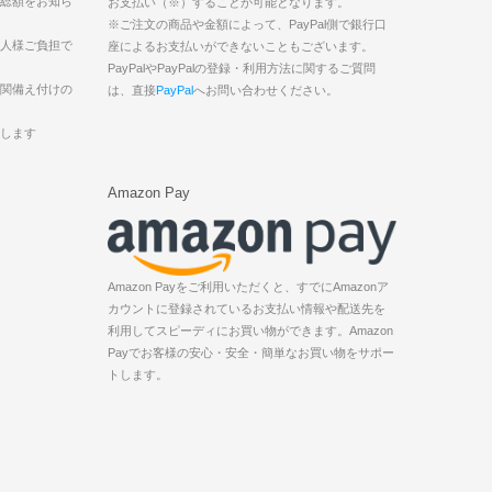
払総額をお知ら
お支払い（※）することが可能となります。
※ご注文の商品や金額によって、PayPal側で銀行口
込人様ご負担で
座によるお支払いができないこともございます。
PayPalやPayPalの登録・利用方法に関するご質問
機関備え付けの
は、直接
PayPal
へお問い合わせください。
致します
Amazon Pay
Amazon Payをご利用いただくと、すでにAmazonア
カウントに登録されているお支払い情報や配送先を
利用してスピーディにお買い物ができます。Amazon
Payでお客様の安心・安全・簡単なお買い物をサポー
トします。