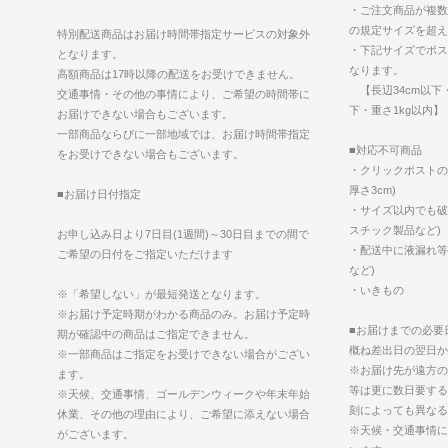
・ご注文商品が複数
の規定サイズを超え
特別配送商品はお届け時間帯指定サービスの対象外
・下記サイズでポス
となります。
なります。
高額商品は17時以降の配送をお受けできません。
【長辺34cm以下・
交通事情・その他の事情により、ご希望の時間帯に
下・重さ1kg以内】
お届けできない場合もございます。
一部商品ならびに一部地域では、お届け時間帯指定
■対応不可商品
をお受けできない場合もございます。
・クリックポストの
厚さ3cm)
■お届け日付指定
・サイズ以内でも破
スチック製品など)
お申し込み日より7日目(1週間)～30日目までの間で
・配送中に液漏れ等
ご希望の日付をご指定いただけます
など)
・いきもの
※「希望しない」が最短発送となります。
※お届け予定時期がわかる商品のみ。お届け予定時
■お届けまでの必要
期が確認中の商品はご指定できません。
概ね差出日の翌日か
※一部商品はご指定をお受けできない場合がござい
※お届け先が遠方の
ます。
等は更に数日要する
※天候、交通事情、ゴールデンウィークや年末年始
刻によっても異なる
休業、その他の理由により、ご希望に添えない場合
※天候・交通事情に
がございます。