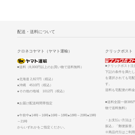
配送・送料について
クロネコヤマト（ヤマト運輸）
クリックポスト
■クリックポスト注
■送料（8,000円以上のお買い物で送料無料）
下記の条件を満たし
を選択されても宅配
●北海道 2,827円（税込）
す。
●沖縄 4510円（税込）
送料も宅配便の料金
●その他の地域 1012円（税込）
■送料全国一律385
■お届け配送時間帯指定
物で送料無料）
●午前中●14時～16時●16時～18時●18時～20時●19時
・お支払い方法は「
～21時
振込」「郵便振替」
からいずれかをご指定ください。
※商品代引はご利用