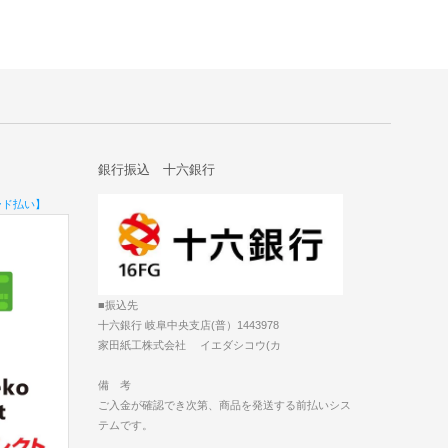
銀行振込 十六銀行
ード払い】
■振込先
十六銀行 岐阜中央支店(普）1443978
家田紙工株式会社 イエダシコウ(カ
備 考
ご入金が確認でき次第、商品を発送する前払いシス
テムです。