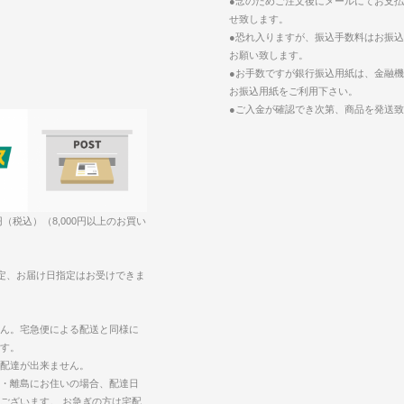
●念のためご注文後にメールにてお支
せ致します。
●恐れ入りますが、振込手数料はお振
お願い致します。
●お手数ですが銀行振込用紙は、金融
お振込用紙をご利用下さい。
●ご入金が確認でき次第、商品を発送
円（税込）（8,000円以上のお買い
定、お届け日指定はお受けできま
ん。宅急便による配送と同様に
す。
配達が出来ません。
・離島にお住いの場合、配達日
ございます。 お急ぎの方は宅配