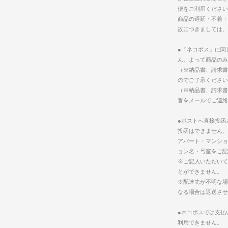
便をご利用ください
商品の遅延・不着・
故につきましては、
●『ネコポス』に関
ん。よって商品のみ
（※納品書、請求書
のでご了承ください
（※納品書、請求書
旨をメールでご連絡
●ポストへ直接投函
投函はできません。
アパート・マンショ
ョン名・号室をご記
※ご記入いただいて
とができません。
※配達先が不明な場
なる場合は返送させ
●ネコポスでは支払
利用できません。