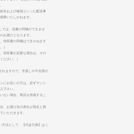
。
紛失および破損といった配送事
保障いたしかねます。
しては、信書の同梱ができませ
のお届けとなります。
、領収書の同梱はできかねます
。）
、領収書が必要な場合は、その
ください。）
されますので、手渡しや不在票の
ンにお住いの方は、必ずマンシ
入下さい。
いない場合、商品を投函するこ
合、お届け先の表札が宛名と異
ていただきます。
い方法として、【代金引換】はご