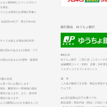
となり梱包時にクリックポスト
る場合。
トに入る形状のお荷物が対象と
短辺25cm以下・厚さ3.0cm以
銀行振込 ゆうちょ銀行
サイズを超える場合(角2封筒・
損の恐れのあるもの(発泡・プラ
■振込先
ゆうちょ銀行 二四八店（ニヨンハチ
の恐れのあるもの(塗料・接着剤
金融機関コード：9900 店番：248 普通 
イエダシコウカブシキガイシャ
備 考
日数の目安
ご入金が確認でき次第、商品を発送す
ら翌々日にお届けします。
テムです。
場合、離島等の一部地域の場合
場合があります。また、差出時
●お支払総額は以下の通りです。
場合があります。
振込金額：商品代金（税込）の合計＋
より1週間以上かかる場合もござ